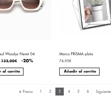
sol Woodys Neret 04
Marco PRISMA plata
-20%
132,00€
74,95€
 al carrito
Añadir al carrito
1
2
3
4
5
6
Previo
Siguiente