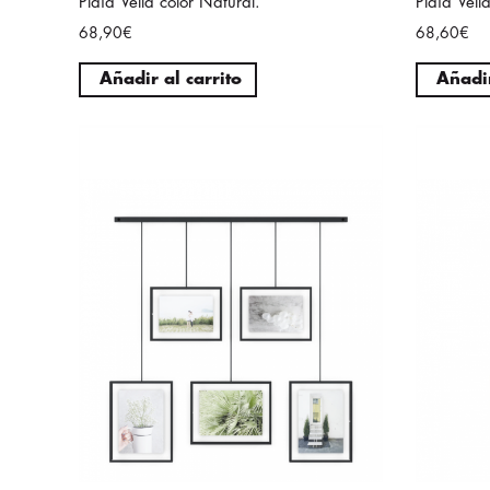
Plaid Vella color Natural.
Plaid Vell
68,90€
68,60€
Añadir al carrito
Añadir