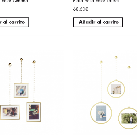
a color Almond
Plaid Vella color Laurel
68,60€
 al carrito
Añadir al carrito