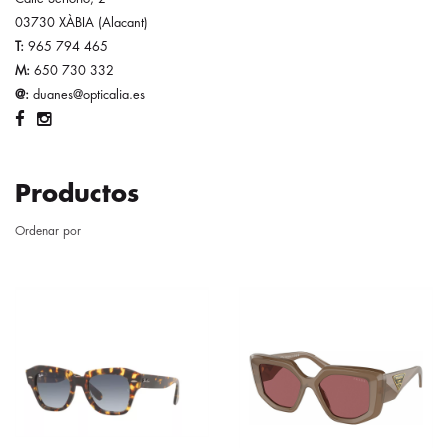
03730 XÀBIA (Alacant)
T:
965 794 465
M:
650 730 332
@:
duanes@opticalia.es
Productos
Ordenar por