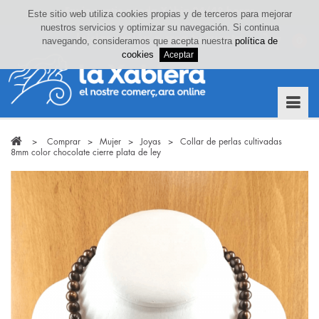
Este sitio web utiliza cookies propias y de terceros para mejorar
nuestros servicios y optimizar su navegación. Si continua
Iniciar sesión o crea tu cuenta
navegando, consideramos que acepta nuestra
política de
0
cookies
>
Comprar
>
Mujer
>
Joyas
>
Collar de perlas cultivadas
8mm color chocolate cierre plata de ley